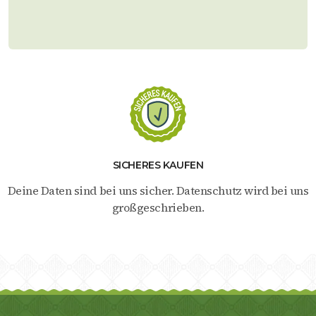
SICHERES KAUFEN
Deine Daten sind bei uns sicher. Datenschutz wird bei uns
großgeschrieben.
Gehe
Gehe
Gehe
Gehe
Gehe
Gehe
zu
zu
zu
zu
zu
zu
Element
Element
Element
Element
Element
Element
1
2
3
4
5
6