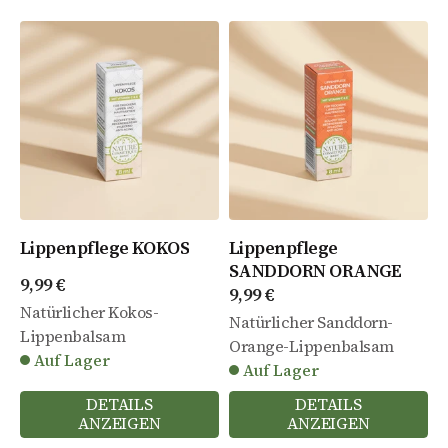
Lippenpflege KOKOS
Lippenpflege
SANDDORN ORANGE
Angebot
9,99 €
Angebot
9,99 €
Natürlicher Kokos-
Natürlicher Sanddorn-
Lippenbalsam
Orange-Lippenbalsam
Auf Lager
Auf Lager
DETAILS
DETAILS
ANZEIGEN
ANZEIGEN