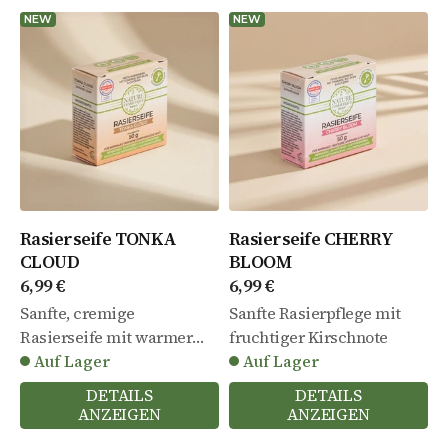
NEW
NEW
Rasierseife TONKA
Rasierseife CHERRY
CLOUD
BLOOM
Angebot
Angebot
6,99 €
6,99 €
Sanfte, cremige
Sanfte Rasierpflege mit
Rasierseife mit warmer
fruchtiger Kirschnote
Tonkanote
Auf Lager
Auf Lager
DETAILS
DETAILS
ANZEIGEN
ANZEIGEN