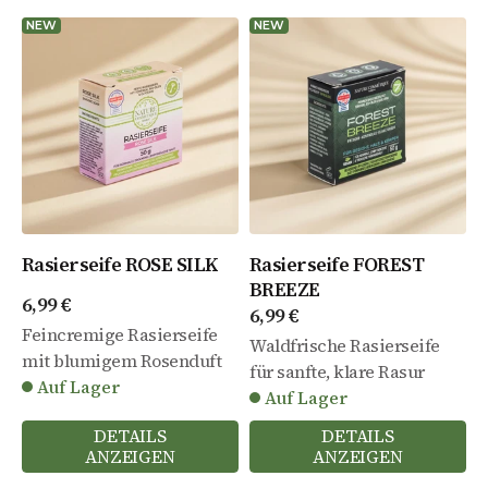
NEW
NEW
Rasierseife ROSE SILK
Rasierseife FOREST
BREEZE
Angebot
6,99 €
Angebot
6,99 €
Feincremige Rasierseife
Waldfrische Rasierseife
mit blumigem Rosenduft
für sanfte, klare Rasur
Auf Lager
Auf Lager
DETAILS
DETAILS
ANZEIGEN
ANZEIGEN