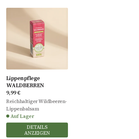
Lippenpflege
WALDBERREN
Angebot
9,99 €
Reichhaltiger Wildbeeren-
Lippenbalsam
Auf Lager
DETAILS
ANZEIGEN