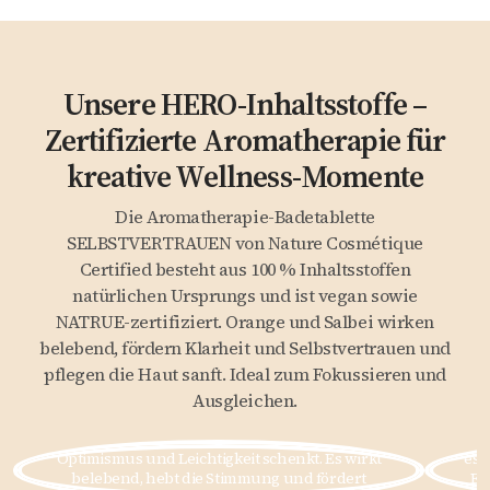
Unsere HERO-Inhaltsstoffe –
Zertifizierte Aromatherapie für
kreative Wellness-Momente
Die Aromatherapie-Badetablette
SELBSTVERTRAUEN von Nature Cosmétique
Certified besteht aus 100 % Inhaltsstoffen
natürlichen Ursprungs und ist vegan sowie
NATRUE-zertifiziert. Orange und Salbei wirken
belebend, fördern Klarheit und Selbstvertrauen und
pflegen die Haut sanft. Ideal zum Fokussieren und
Orangenöl
Ausgleichen.
Orangenöl (Citrus Aurantium Peel Oil) verströmt
S
einen fruchtig-süßen, sonnigen Duft, der
wür
Optimismus und Leichtigkeit schenkt. Es wirkt
es 
belebend, hebt die Stimmung und fördert
Es