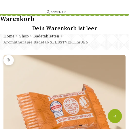
ANMELDEN
Warenkorb
Dein Warenkorb ist leer
Home
>
Shop
>
Badetabletten
>
Aromatherapie Badetab SELBSTVERTRAUEN
Bild
vergrößern
Vor