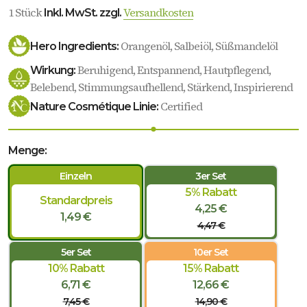
1 Stück
Versandkosten
Inkl. MwSt. zzgl.
Orangenöl, Salbeiöl, Süßmandelöl
Hero Ingredients:
Beruhigend, Entspannend, Hautpflegend,
Wirkung:
Belebend, Stimmungsaufhellend, Stärkend, Inspirierend
Certified
Nature Cosmétique Linie:
Menge:
Einzeln
3er Set
5% Rabatt
Standardpreis
4,25 €
1,49 €
4,47 €
5er Set
10er Set
10% Rabatt
15% Rabatt
6,71 €
12,66 €
7,45 €
14,90 €