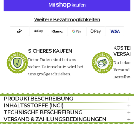
Weitere Bezahlmöglichkeiten
KOSTEN
SICHERES KAUFEN
VERSAND
Deine Daten sind bei uns
Du bekomm
sicher. Datenschutz wird bei
Versand a
uns großgeschrieben.
Bestellwert
PRODUKTBESCHREIBUNG
INHALTSSTOFFE (INCI)
TECHNISCHE BESCHREIBUNG
VERSAND & ZAHLUNGSBEDINGUNGEN